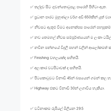
✅ තල්දූව සිට ගුවන්තොටුපළ පාරෙහි පිහිටා ඇත.
✅ ප්‍රධාන පාරට මුහුණලා වර්ග අඩි 650කින් යුත් ව්‍
✅ නිවසට ඇතුළු වීමට අනෙක්පස පාරෙන් පහසුකම් 
✅ නව තෙමහල් නිවස සම්පූර්ණයෙන් ම ලංකා ටයිල්
✅ නවීන පන්නයේ විදුලි පහන් වලින් ආලෝකමත් 
✅ Finishing වහලයක්ද සහිතයි.
✅ අලංකාර වටපිටාවක් ද සහිතයි.
✅ පිටකොටුවට විනාඩි 45න් බසයෙන් ගමන් කල හැ
✅ Highway එකට විනාඩි 30න් ලගාවිය හැකියා.
✅ වටිනාකම රුපියල් මිලියන 29.5