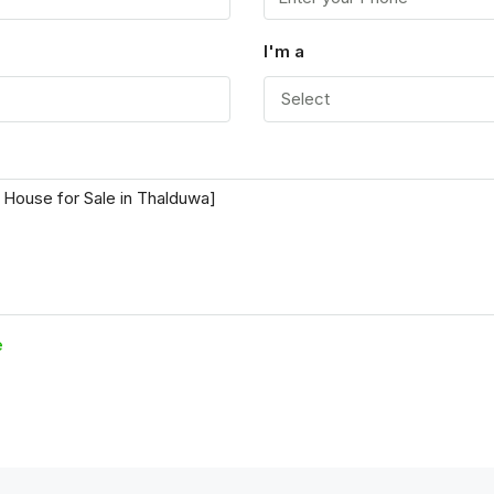
I'm a
Select
e