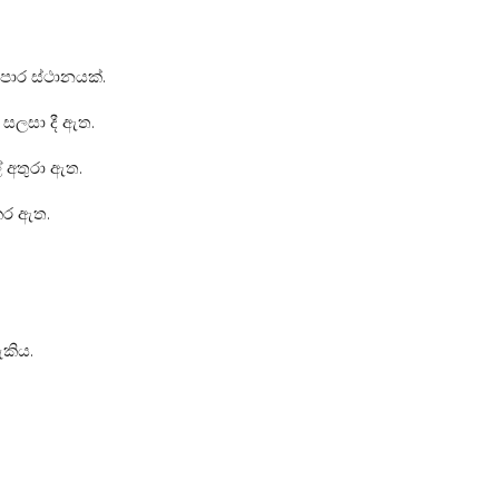
යාපාර ස්ථානයක්.
සලසා දී ඇත.
 අතුරා ඇත.
කර ඇත.
කිය.