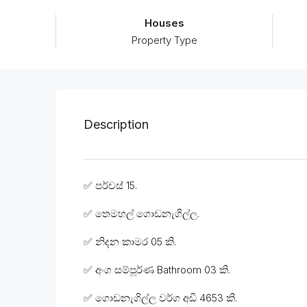
Houses
Property Type
Description
✅ පර්චස් 15.
✅ තෙමහල් ගොඩනැගිල්ල.
✅ නිදන කාමර 05 කි.
✅ අංග සම්පූර්ණ Bathroom 03 කි.
✅ ගොඩනැගිල්ල වර්ග අඩි 4653 කි.