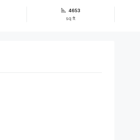
4653
sq ft