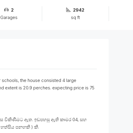
2
2942
Garages
sq ft
er schools, the house consisted 4 large
 extent is 20.9 perches. expecting price is 75
ිවස විකිණීමට ඇත. ඉඩපහසු ඇති කාමර 04, සහ
හත්සිය පනහකි ) කි.