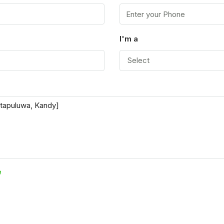
I'm a
Select
e