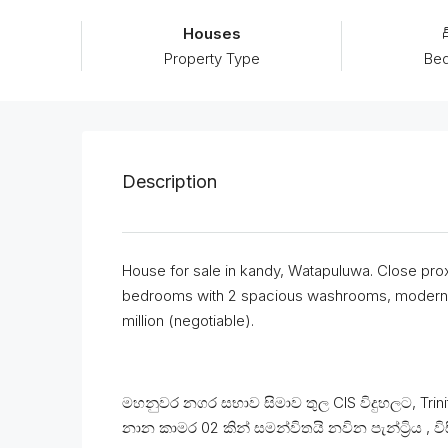
Houses
Property Type
Be
Description
House for sale in kandy, Watapuluwa. Close proxi
bedrooms with 2 spacious washrooms, modern pan
million (negotiable).
මහනුවර නගර සභාව සිමාව තුල CIS විදුහලට, Tri
නාන කාමර 02 කින් සමන්විතයි නවින පැන්ට්‍රිය ,