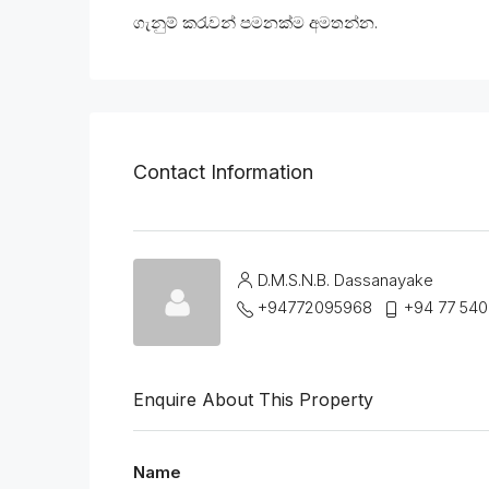
ගැනුම් කරැවන් පමනක්ම අමතන්න.
Contact Information
D.M.S.N.B. Dassanayake
+94772095968
+94 77 540
Enquire About This Property
Name