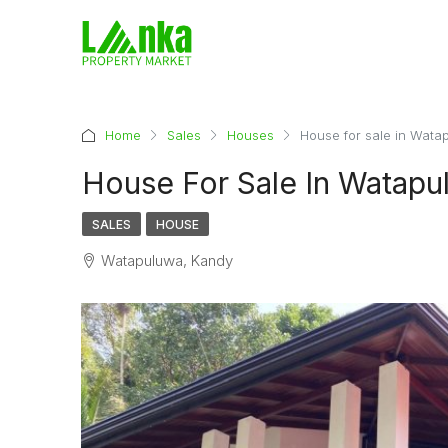
Home
Sales
Houses
House for sale in Wata
House For Sale In Watapu
SALES
HOUSE
Watapuluwa, Kandy