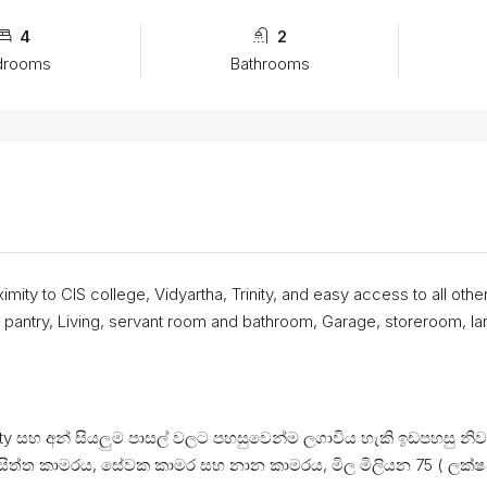
4
2
drooms
Bathrooms
mity to CIS college, Vidyartha, Trinity, and easy access to all oth
try, Living, servant room and bathroom, Garage, storeroom, land
nity සහ අන් සියලුම පාසල් වලට පහසුවෙන්ම ලගාවිය හැකි ඉඩපහසු න
 විසිත්ත කාමරය, සේවක කාමර සහ නාන කාමරය, මිල මිලියන 75 ( ලක්ෂ 