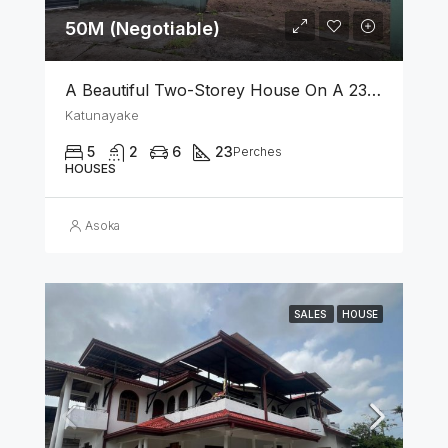
50M (Negotiable)
A Beautiful Two-Storey House On A 23 Perch Land Is For Sale In Katunayake
Katunayake
5
2
6
23
Perches
HOUSES
Asoka
SALES
HOUSE