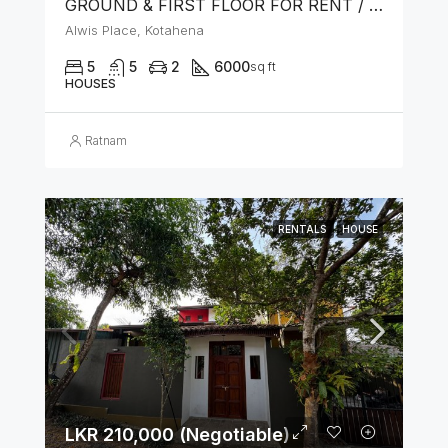
GROUND & FIRST FLOOR FOR RENT / LEASE – PRIME LOCATION IN KOTAHENA
Alwis Place, Kotahena
5
5
2
6000
sq ft
HOUSES
Ratnam
RENTALS
HOUSE
LKR 210,000 (Negotiable)