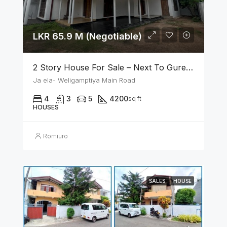
LKR 65.9 M (Negotiable)
2 Story House For Sale – Next To Gurege Park Ganemulla
Ja ela- Weligamptiya Main Road
4
3
5
4200
sq ft
HOUSES
Romiuro
SALES
HOUSE