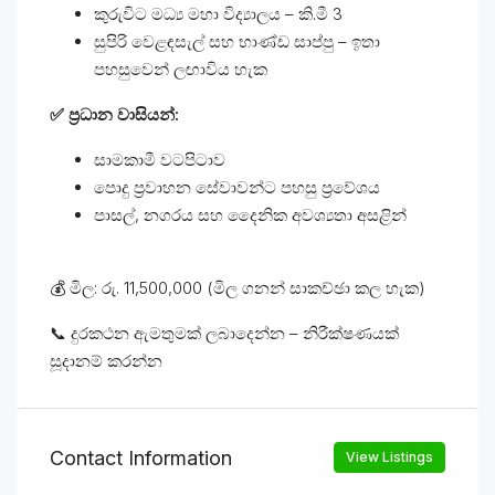
කුරුවිට මධ්‍ය මහා විද්‍යාලය – කි.මී 3
සුපිරි වෙළඳසැල් සහ භාණ්ඩ සාප්පු – ඉතා
පහසුවෙන් ලඟාවිය හැක
✅ ප්‍රධාන වාසියන්:
සාමකාමී වටපිටාව
පොදු ප්‍රවාහන සේවාවන්ට පහසු ප්‍රවේශය
පාසල්, නගරය සහ දෛනික අවශ්‍යතා අසළින්
💰 මිල: රු. 11,500,000 (මිල ගනන් සාකච්ඡා කල හැක)
📞 දුරකථන ඇමතුමක් ලබාදෙන්න – නිරීක්ෂණයක්
සූදානම් කරන්න
Contact Information
View Listings