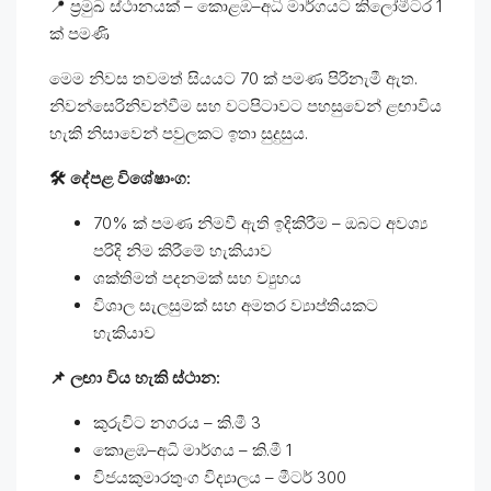
📍 ප්‍රමුඛ ස්ථානයක් – කොළඹ–අධි මාර්ගයට කිලෝමීටර 1
ක් පමණි
මෙම නිවස තවමත් සියයට 70 ක් පමණ පිරිනැමී ඇත.
නිවන්සෙරිනිවන්වීම සහ වටපිටාවට පහසුවෙන් ළඟාවිය
හැකි නිසාවෙන් පවුලකට ඉතා සුදුසුය.
🛠️ දේපළ විශේෂාංග:
70% ක් පමණ නිමවී ඇති ඉදිකිරීම – ඔබට අවශ්‍ය
පරිදි නිම කිරීමේ හැකියාව
ශක්තිමත් පදනමක් සහ ව්‍යුහය
විශාල සැලසුමක් සහ අමතර ව්‍යාප්තියකට
හැකියාව
📌 ලඟා විය හැකි ස්ථාන:
කුරුවිට නගරය – කි.මී 3
කොළඹ–අධි මාර්ගය – කි.මී 1
විජයකුමාරතුංග විද්‍යාලය – මීටර් 300