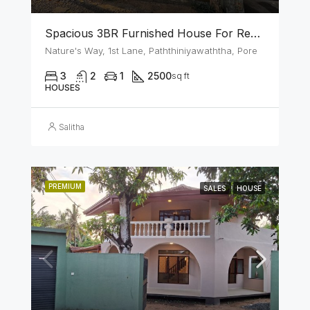
Spacious 3BR Furnished House For Rent In Athurugiriya
Nature's Way, 1st Lane, Paththiniyawaththa, Pore
3
2
1
2500
sq ft
HOUSES
Salitha
PREMIUM
SALES
HOUSE