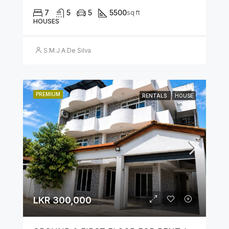
7
5
5
5500
sq ft
HOUSES
S.M.J.A.De Silva
PREMIUM
RENTALS
HOUSE
LKR 300,000