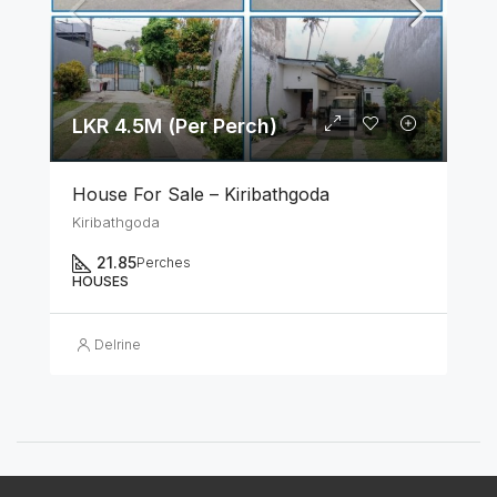
LKR 4.5M (Per Perch)
House For Sale – Kiribathgoda
Kiribathgoda
21.85
Perches
HOUSES
Delrine