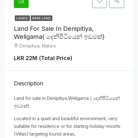
LANDS
BARE LAND
Land For Sale In Denipitiya,
Weligama( දෙනිපිටියෙන් ඉඩමක්)
Denipitiya, Matara
LKR 22M (Total Price)
Description
Land for sale in Denipitiya,Weligama ( දෙනිපිටියෙන්
ඉඩමක්)
Located in a quiet and beautiful environment, very
suitable for residence or for starting holiday resorts
(Villas) targeting tourist areas,