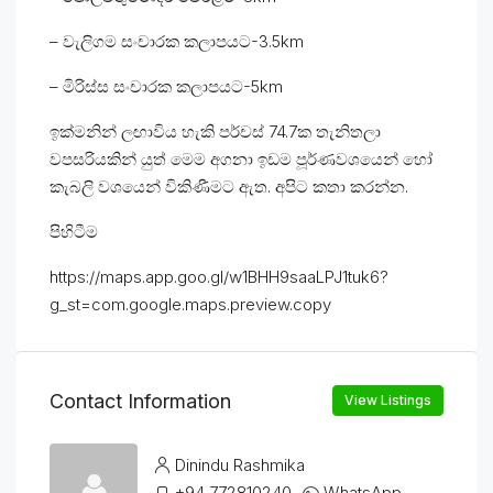
– වැලිගම සංචාරක කලාපයට-3.5km
– මිරිස්ස සංචාරක කලාපයට-5km
ඉක්මනින් ලඟාවිය හැකි පර්චස් 74.7ක තැනිතලා
වපසරියකින් යුත් මෙම අගනා ඉඩම පූර්ණවශයෙන් හෝ
කැබලි වශයෙන් විකිණීමට ඇත. අපිට කතා කරන්න.
පිහිටීම
https://maps.app.goo.gl/w1BHH9saaLPJ1tuk6?
g_st=com.google.maps.preview.copy
Contact Information
View Listings
Dinindu Rashmika
+94 772810240
WhatsApp