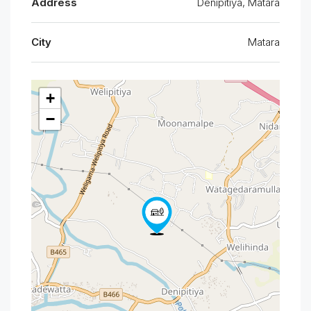
Address
Denipitiya, Matara
City
Matara
+
−