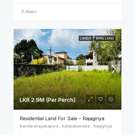
Malani
LANDS
BARE LAND
LKR 2.9M (Per Perch)
Residential Land For Sale – Rajagiriya
Bandaranayakapura , Kalapaluwawa , Rajagiriya