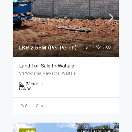
LKR 2.55M (Per Perch)
Land For Sale In Wattala
Sri Wikrama Mawatha, Wattala
7
Perches
LANDS
Smart One
PREMIUM
LANDS
BARE LAND