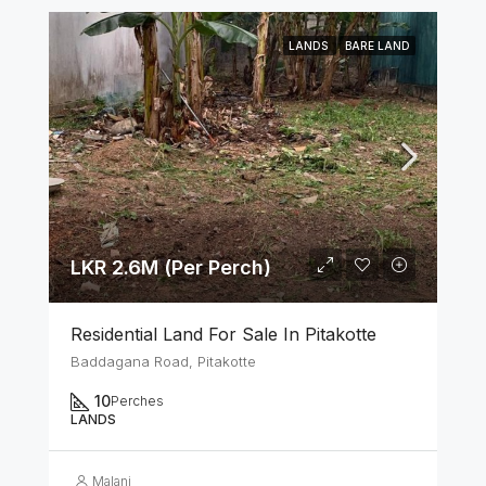
LANDS
BARE LAND
LKR 2.6M (Per Perch)
Residential Land For Sale In Pitakotte
Baddagana Road, Pitakotte
10
Perches
LANDS
Malani