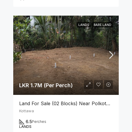
LANDS
BARE LAND
LKR 1.7M (Per Perch)
Land For Sale (02 Blocks) Near Polkotuwa Junction, Kottawa
Kottawa
6.5
Perches
LANDS