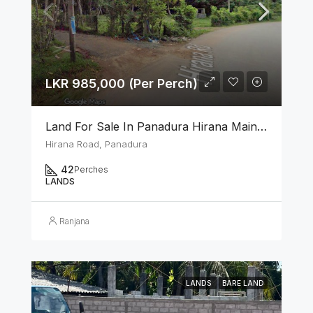
LKR 985,000 (Per Perch)
Land For Sale In Panadura Hirana Main Road
Hirana Road, Panadura
42
Perches
LANDS
Ranjana
LANDS
BARE LAND