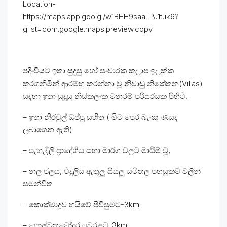
Location-
https://maps.app.goo.gl/w1BHH9saaLPJ1tuk6?
g_st=com.google.maps.preview.copy
පදිංචියට ඉතා සුදුසු හෝ සංචාරක කලාප ඉලක්ක
කරගනිමින් ආරම්භ කරන්නා වූ නිවාඩු නිකේතන(Villas)
සඳහා ඉතා සුදුසු නිස්කලංක මනරම් පරිසරයක පිහිටි,
– ඉතා නිරවුල් ඔප්පු සහිත ( මීට පෙර බැංකු ණයද
ලබාගෙන ඇති)
– පැහැදිලි ප්‍රාදේශීය සභා මාර්ග වලට මායිම් වූ,
– නල ජලය, විදුලිය ඇතුලු සියලු යටිතල පහසුකම් වලින්
සමන්විත
– කොක්මාදූව හයිවේ පිවිසුමට-3km
– පොල්වතුමෝදර වෙරළට-3km