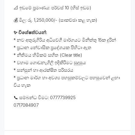
📐 ඉඩමේ ප්‍රමාණය: පර්චස් 10 (හිස් ඉඩම)
💰 මිල: රු. 1,250,000/- (සාකච්ඡා කළ හැක)
✨ විශේෂත්වයන්:
* නව අතුරුගිරිය අධිවේගී මාර්ගයට මිනිත්තු 15ක දුරින්
* ප්‍රධාන නේවාසික ප්‍රදේශයක පිහිටා ඇත
* නීතිමය හිමිකම් සහිත (Clear title)
* වහාම ගොඩනැගිලි ඉදිකිරීමට සුදුසුය
* සන්සුන් හා ආරක්ෂිත පරිසරය
* ප්‍රධාන මාර්ග හා අවශ්‍ය පහසුකම්වලට පහසුවෙන් ළඟා
විය හැක
📞 සම්බන්ධ වීමට: 0777739925
0717084907