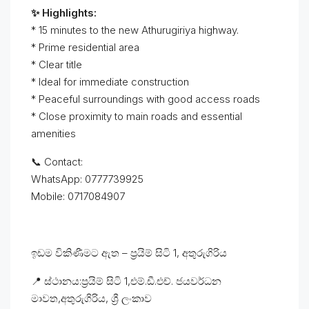
✨ Highlights:
* 15 minutes to the new Athurugiriya highway.
* Prime residential area
* Clear title
* Ideal for immediate construction
* Peaceful surroundings with good access roads
* Close proximity to main roads and essential
amenities
📞 Contact:
WhatsApp: 0777739925
Mobile: 0717084907
ඉඩම විකිණීමට ඇත – ප්‍රයිම් සිටි 1, අතුරුගිරිය
📍 ස්ථානය:ප්‍රයිම් සිටි 1,එම්.ඩී.එච්. ජයවර්ධන
මාවත,අතුරුගිරිය, ශ්‍රී ලංකාව