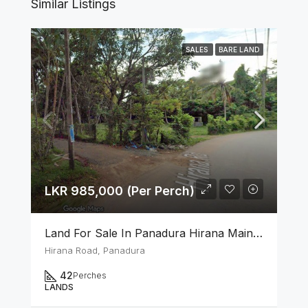
Similar Listings
SALES
BARE LAND
LKR 985,000 (Per Perch)
Land For Sale In Panadura Hirana Main Road
Hirana Road, Panadura
42
Perches
LANDS