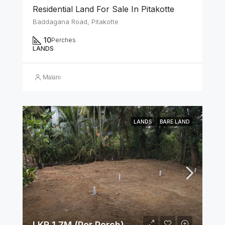
Residential Land For Sale In Pitakotte
Baddagana Road, Pitakotte
10
Perches
LANDS
Malani
LANDS
BARE LAND
LKR 1.7M (Per Perch)