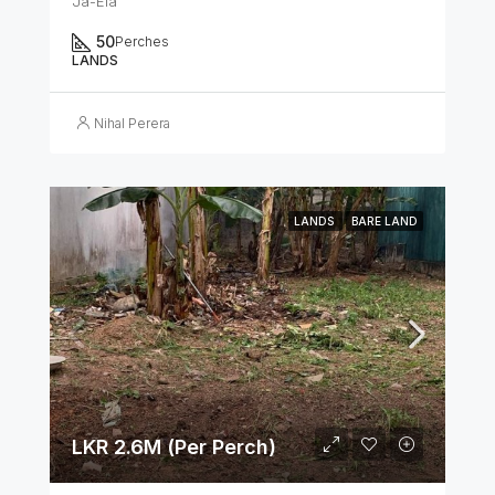
Ja-Ela
50
Perches
LANDS
Nihal Perera
LANDS
BARE LAND
LKR 2.6M (Per Perch)