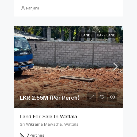
Ranjana
LANDS
BARE LAND
LKR 2.55M (Per Perch)
Land For Sale In Wattala
Sri Wikrama Mawatha, Wattala
7
Perches